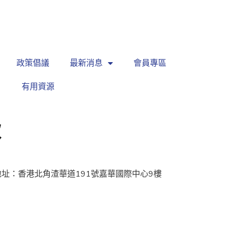
繁
|
EN
政策倡議
最新消息
會員專區
有用資源
款
地址：香港北角渣華道191號嘉華國際中心9樓