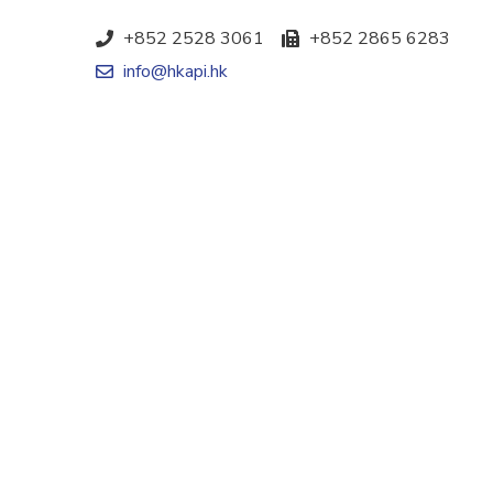
+852 2528 3061
+852 2865 6283
info@hkapi.hk