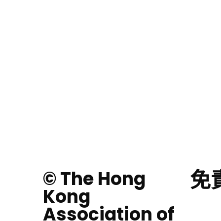
免
© The Hong
Kong
Association of