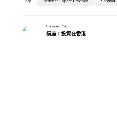
Tags:
Patient Support Program
Seminar
Previous Post
講座：投資在香港