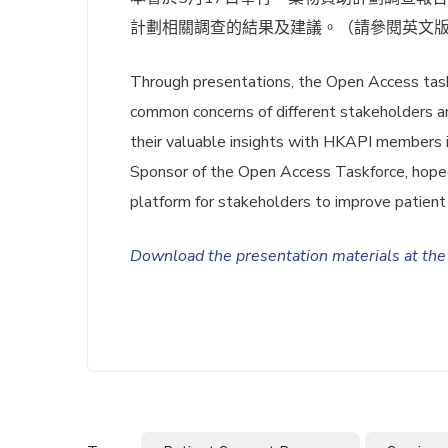
計劃相關調查的結果及建議。（請參閱英文
Through presentations, the Open Access taskf
common concerns of different stakeholders 
their valuable insights with HKAPI members i
Sponsor of the Open Access Taskforce, hoped 
platform for stakeholders to improve patien
Download the presentation materials at th