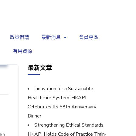
繁
|
EN
政策倡議
最新消息
會員專區
有用資源
坊
最新文章
Innovation for a Sustainable
Healthcare System: HKAPI
Celebrates Its 58th Anniversary
Dinner
Strengthening Ethical Standards:
HKAPI Holds Code of Practice Train-
資助