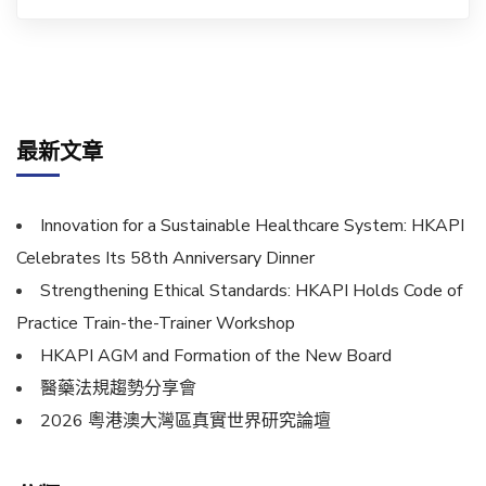
最新文章
Innovation for a Sustainable Healthcare System: HKAPI
Celebrates Its 58th Anniversary Dinner
Strengthening Ethical Standards: HKAPI Holds Code of
Practice Train-the-Trainer Workshop
HKAPI AGM and Formation of the New Board
醫藥法規趨勢分享會
2026 粵港澳大灣區真實世界研究論壇