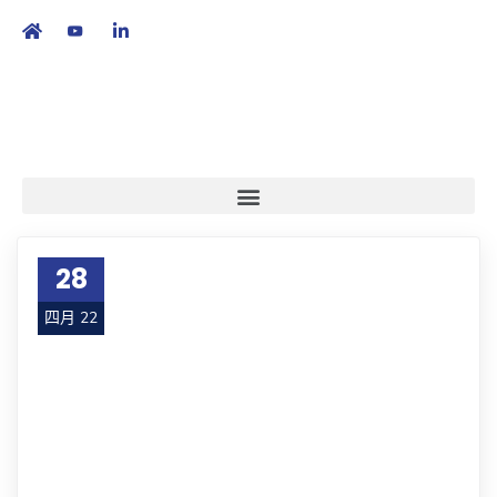
繁
|
EN
28
四月 22