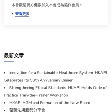
本會歡迎翼方健數加入本會成為協作會員。
查看更多
最新文章
Innovation for a Sustainable Healthcare System: HKAPI
Celebrates Its 58th Anniversary Dinner
Strengthening Ethical Standards: HKAPI Holds Code of
Practice Train-the-Trainer Workshop
HKAPI AGM and Formation of the New Board
醫藥法規趨勢分享會