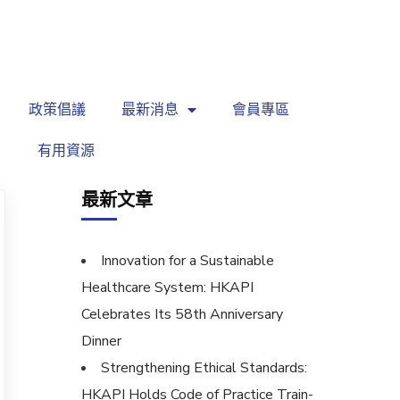
繁
|
EN
政策倡議
最新消息
會員專區
有用資源
最新文章
Innovation for a Sustainable
Healthcare System: HKAPI
Celebrates Its 58th Anniversary
Dinner
Strengthening Ethical Standards:
HKAPI Holds Code of Practice Train-