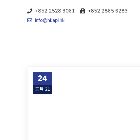
+852 2528 3061
+852 2865 6283
info@hkapi.hk
24
三月 21