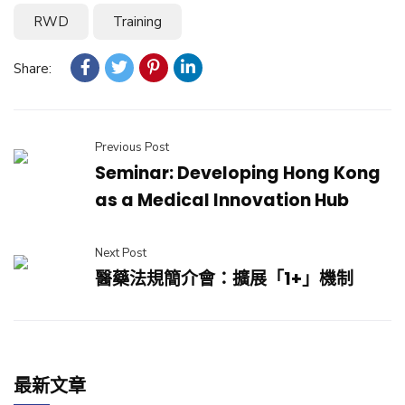
RWD
Training
Share:
Previous Post
Seminar: Developing Hong Kong
as a Medical Innovation Hub
Next Post
醫藥法規簡介會：擴展「1+」機制
最新文章