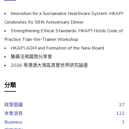
Innovation for a Sustainable Healthcare System: HKAPI
Celebrates Its 58th Anniversary Dinner
Strengthening Ethical Standards: HKAPI Holds Code of
Practice Train-the-Trainer Workshop
HKAPI AGM and Formation of the New Board
醫藥法規趨勢分享會
2026 粵港澳大灣區真實世界研究論壇
分類
政策倡議
27
本會消息
122
Business
1