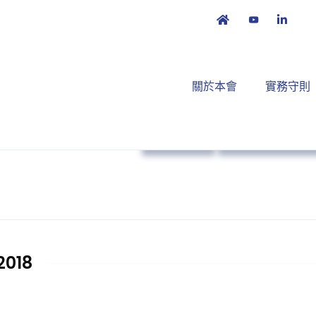
關於本會
實務守則
實務守則
培訓課程及工作
018