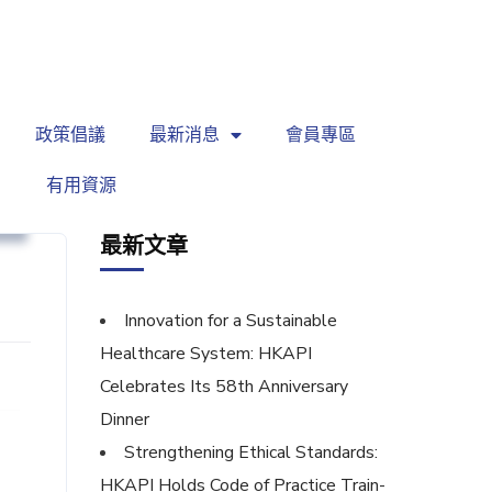
繁
|
EN
政策倡議
最新消息
會員專區
有用資源
坊
最新文章
Innovation for a Sustainable
Healthcare System: HKAPI
Celebrates Its 58th Anniversary
Dinner
Strengthening Ethical Standards:
HKAPI Holds Code of Practice Train-