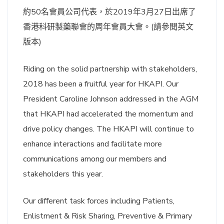
約50名會員公司代表，於2019年3月27日出席了
香港科研製藥聯會的周年會員大會。(請參閱英文
版本)
Riding on the solid partnership with stakeholders,
2018 has been a fruitful year for HKAPI. Our
President Caroline Johnson addressed in the AGM
that HKAPI had accelerated the momentum and
drive policy changes. The HKAPI will continue to
enhance interactions and facilitate more
communications among our members and
stakeholders this year.
Our different task forces including Patients,
Enlistment & Risk Sharing, Preventive & Primary