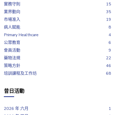
實務守則
15
業界動向
35
市場准入
19
病人賦能
8
Primary Healthcare
4
公眾教育
6
會員活動
9
藥物法規
22
策略方針
46
培訓課程及工作坊
68
昔日活動
2026 年 六月
1