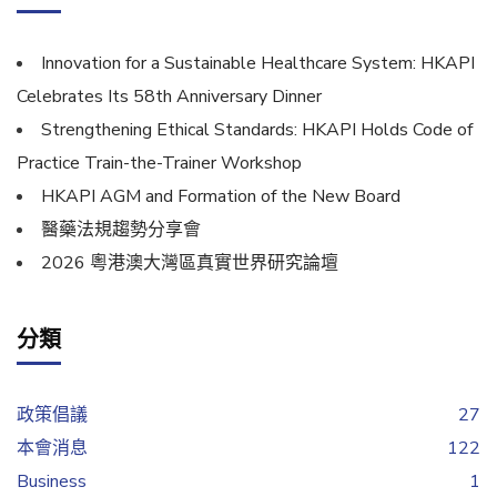
Innovation for a Sustainable Healthcare System: HKAPI
Celebrates Its 58th Anniversary Dinner
Strengthening Ethical Standards: HKAPI Holds Code of
Practice Train-the-Trainer Workshop
HKAPI AGM and Formation of the New Board
醫藥法規趨勢分享會
2026 粵港澳大灣區真實世界研究論壇
分類
政策倡議
27
本會消息
122
Business
1