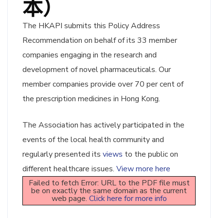
本）
The HKAPI submits this Policy Address
Recommendation on behalf of its 33 member
companies engaging in the research and
development of novel pharmaceuticals. Our
member companies provide over 70 per cent of
the prescription medicines in Hong Kong.
The Association has actively participated in the
events of the local health community and
regularly presented its
views
to the public on
different healthcare issues.
View more here
Failed to fetch Error: URL to the PDF file must
be on exactly the same domain as the current
web page.
Click here for more info