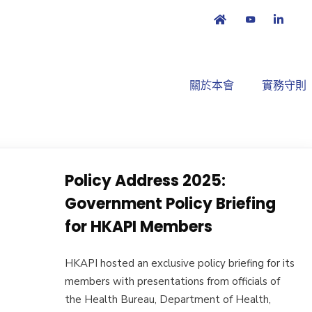
關於本會
實務守則
Policy Address 2025:
Government Policy Briefing
for HKAPI Members
HKAPI hosted an exclusive policy briefing for its
members with presentations from officials of
the Health Bureau, Department of Health,