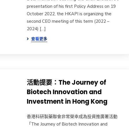
presentation of his first Policy Address on 19
October 2022, the HKAPI is organizing the
second CEO meeting of this term (2022 –
2024) […]
查看更多
活動提要：The Journey of
Biotech Innovation and
Investment in Hong Kong
香港科研製藥聯會非常榮幸成為投資推廣署活動
「The Journey of Biotech Innovation and