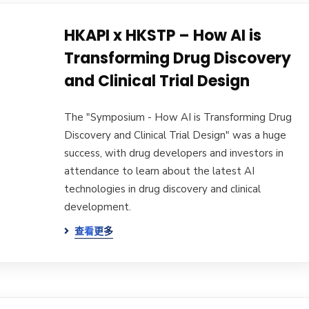
HKAPI x HKSTP – How AI is
Transforming Drug Discovery
and Clinical Trial Design
The "Symposium - How AI is Transforming Drug
Discovery and Clinical Trial Design" was a huge
success, with drug developers and investors in
attendance to learn about the latest AI
technologies in drug discovery and clinical
development.
查看更多