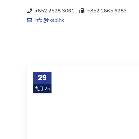
+852 2528 3061
+852 2865 6283
info@hkapi.hk
29
九月 25