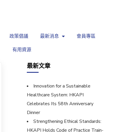
繁
|
EN
政策倡議
最新消息
會員專區
有用資源
最新文章
Innovation for a Sustainable
Healthcare System: HKAPI
Celebrates Its 58th Anniversary
Dinner
Strengthening Ethical Standards:
HKAPI Holds Code of Practice Train-