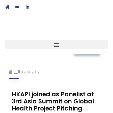
繁
|
EN
業界動向
五月 17, 2023
HKAPI joined as Panelist at
3rd Asia Summit on Global
Health Project Pitching