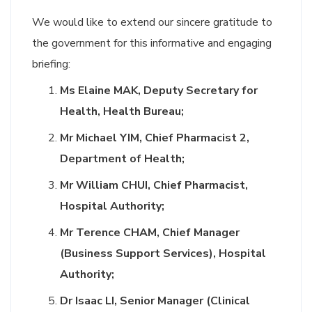
We would like to extend our sincere gratitude to
the government for this informative and engaging
briefing:
Ms Elaine MAK, Deputy Secretary for
Health, Health Bureau;
Mr Michael YIM, Chief Pharmacist 2,
Department of Health;
Mr William CHUI, Chief Pharmacist,
Hospital Authority;
Mr Terence CHAM, Chief Manager
(Business Support Services), Hospital
Authority;
Dr Isaac LI, Senior Manager (Clinical