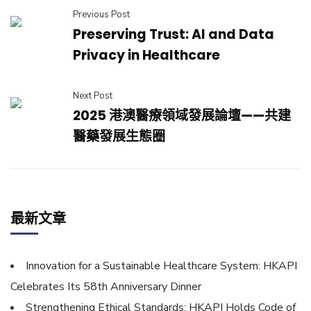
Previous Post
Preserving Trust: AI and Data
Privacy in Healthcare
Next Post
2025 港澳醫療領域發展論壇——共建
醫藥發展生態圈
最新文章
Innovation for a Sustainable Healthcare System: HKAPI
Celebrates Its 58th Anniversary Dinner
Strengthening Ethical Standards: HKAPI Holds Code of