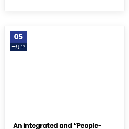
05
一月 17
An integrated and “People-