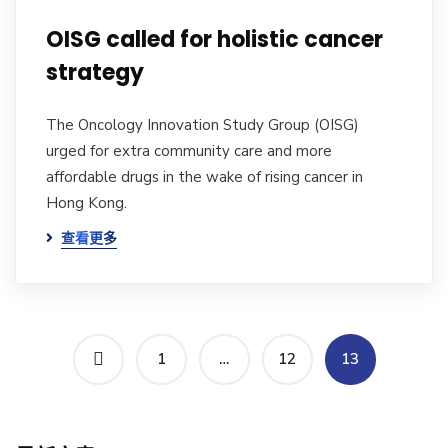
OISG called for holistic cancer
strategy
The Oncology Innovation Study Group (OISG)
urged for extra community care and more
affordable drugs in the wake of rising cancer in
Hong Kong.
查看更多
1
…
12
13