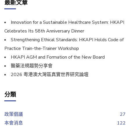
最新文章
Innovation for a Sustainable Healthcare System: HKAPI
Celebrates Its 58th Anniversary Dinner
Strengthening Ethical Standards: HKAPI Holds Code of
Practice Train-the-Trainer Workshop
HKAPI AGM and Formation of the New Board
醫藥法規趨勢分享會
2026 粵港澳大灣區真實世界研究論壇
分類
政策倡議
27
本會消息
122