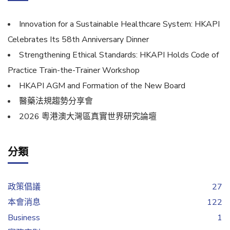
Innovation for a Sustainable Healthcare System: HKAPI
Celebrates Its 58th Anniversary Dinner
Strengthening Ethical Standards: HKAPI Holds Code of
Practice Train-the-Trainer Workshop
HKAPI AGM and Formation of the New Board
醫藥法規趨勢分享會
2026 粵港澳大灣區真實世界研究論壇
分類
政策倡議
27
本會消息
122
Business
1