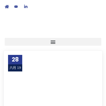
繁
|
EN
28
六月 19