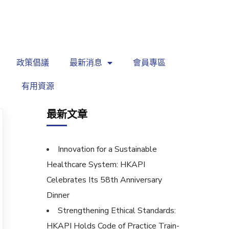
繁
|
EN
政策倡議
最新消息
會員專區
有用資源
最新文章
Innovation for a Sustainable
Healthcare System: HKAPI
Celebrates Its 58th Anniversary
Dinner
Strengthening Ethical Standards:
HKAPI Holds Code of Practice Train-