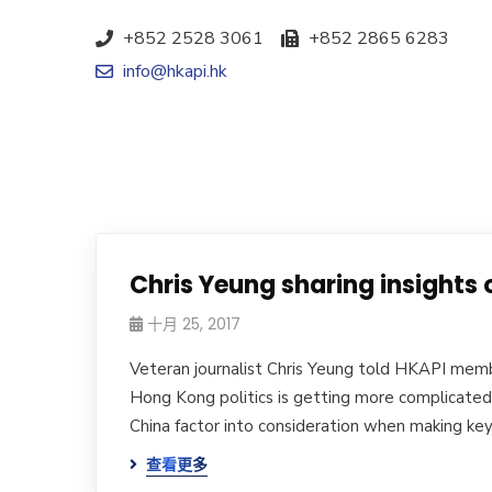
+852 2528 3061
+852 2865 6283
info@hkapi.hk
Chris Yeung sharing insights 
十月 25, 2017
Veteran journalist Chris Yeung told HKAPI memb
Hong Kong politics is getting more complicate
China factor into consideration when making key
查看更多