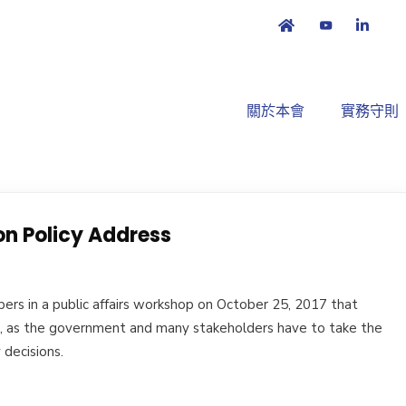
關於本會
實務守則
on Policy Address
ers in a public affairs workshop on October 25, 2017 that
d, as the government and many stakeholders have to take the
 decisions.