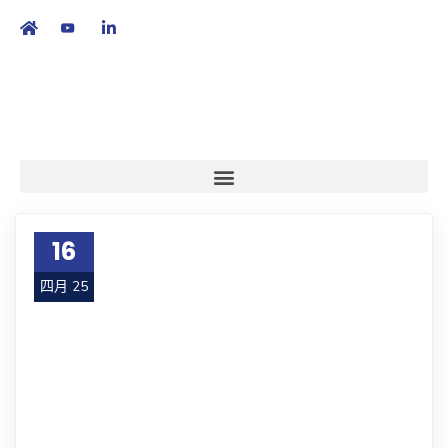
繁
|
EN
16
四月 25