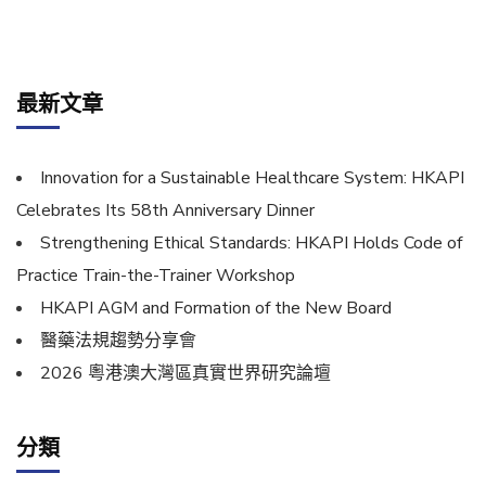
最新文章
Innovation for a Sustainable Healthcare System: HKAPI
Celebrates Its 58th Anniversary Dinner
Strengthening Ethical Standards: HKAPI Holds Code of
Practice Train-the-Trainer Workshop
HKAPI AGM and Formation of the New Board
醫藥法規趨勢分享會
2026 粵港澳大灣區真實世界研究論壇
分類