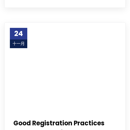
24
十一月
23
Good Registration Practices