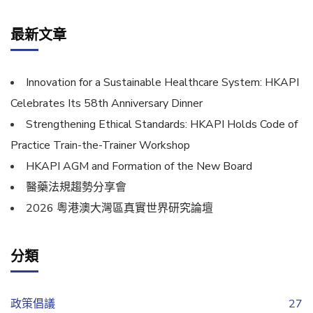
最新文章
Innovation for a Sustainable Healthcare System: HKAPI
Celebrates Its 58th Anniversary Dinner
Strengthening Ethical Standards: HKAPI Holds Code of
Practice Train-the-Trainer Workshop
HKAPI AGM and Formation of the New Board
醫藥法規趨勢分享會
2026 粵港澳大灣區真實世界研究論壇
分類
政策倡議
27