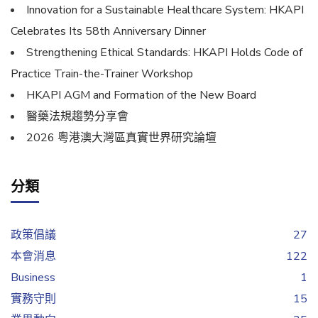
Innovation for a Sustainable Healthcare System: HKAPI
Celebrates Its 58th Anniversary Dinner
Strengthening Ethical Standards: HKAPI Holds Code of
Practice Train-the-Trainer Workshop
HKAPI AGM and Formation of the New Board
醫藥法規趨勢分享會
2026 粵港澳大灣區真實世界研究論壇
分類
政策倡議
27
本會消息
122
Business
1
實務守則
15