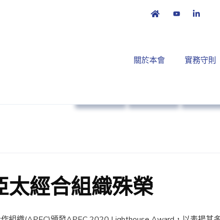
關於本會
實務守則
政策倡議
本會消息
實務守
亞太經合組織殊榮
EC)頒發APEC 2020 Lighthouse Award，以表揚其