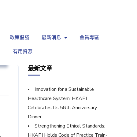
繁
|
EN
政策倡議
最新消息
會員專區
有用資源
則
最新文章
Innovation for a Sustainable
Healthcare System: HKAPI
Celebrates Its 58th Anniversary
Dinner
Strengthening Ethical Standards:
HKAPI Holds Code of Practice Train-
多