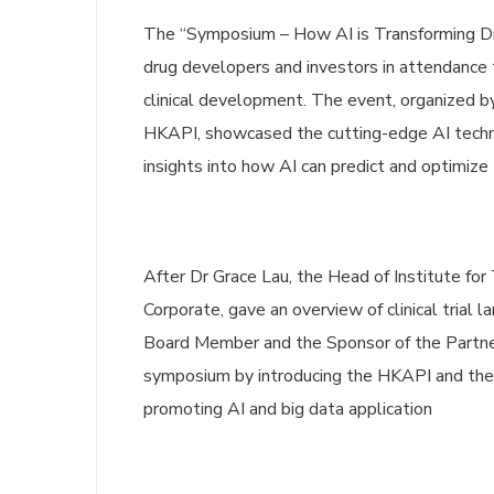
The “Symposium – How AI is Transforming Dru
drug developers and investors in attendance t
clinical development. The event, organized 
HKAPI, showcased the cutting-edge AI techn
insights into how AI can predict and optimize th
After Dr Grace Lau, the Head of Institute fo
Corporate, gave an overview of clinical trial
Board Member and the Sponsor of the Partne
symposium by introducing the HKAPI and the c
promoting AI and big data application