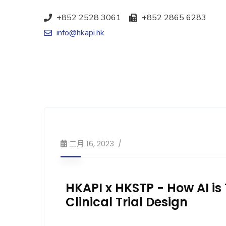
+852 2528 3061
+852 2865 6283
info@hkapi.hk
二月 16, 2023
HKAPI x HKSTP - How AI i
Clinical Trial Design