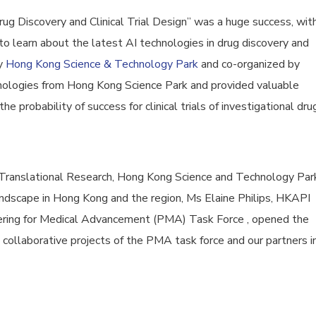
g Discovery and Clinical Trial Design” was a huge success, wit
o learn about the latest AI technologies in drug discovery and
by
Hong Kong Science & Technology Park
and co-organized by
ologies from Hong Kong Science Park and provided valuable
e probability of success for clinical trials of investigational dru
r Translational Research, Hong Kong Science and Technology Par
 landscape in Hong Kong and the region, Ms Elaine Philips, HKAPI
ring for Medical Advancement (PMA) Task Force , opened the
ollaborative projects of the PMA task force and our partners i