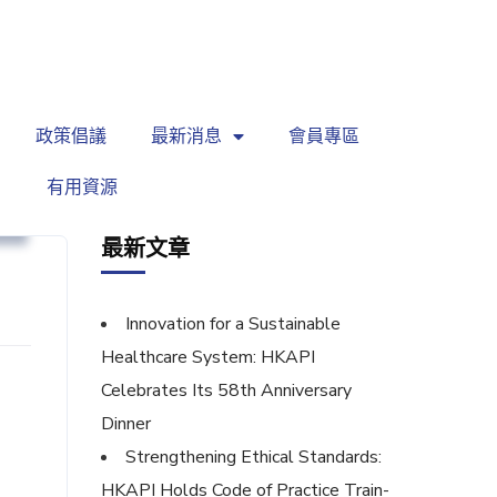
繁
|
EN
政策倡議
最新消息
會員專區
有用資源
針
最新文章
Innovation for a Sustainable
Healthcare System: HKAPI
Celebrates Its 58th Anniversary
Dinner
Strengthening Ethical Standards:
HKAPI Holds Code of Practice Train-