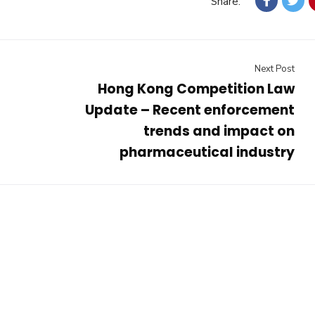
Share:
Next Post
Hong Kong Competition Law
Update – Recent enforcement
trends and impact on
pharmaceutical industry