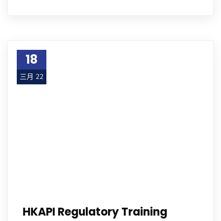
18
三月 22
HKAPI Regulatory Training