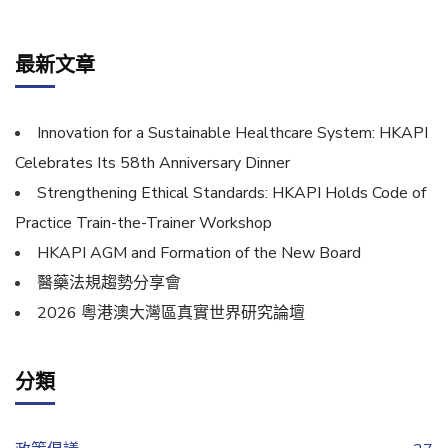
最新文章
Innovation for a Sustainable Healthcare System: HKAPI
Celebrates Its 58th Anniversary Dinner
Strengthening Ethical Standards: HKAPI Holds Code of
Practice Train-the-Trainer Workshop
HKAPI AGM and Formation of the New Board
醫藥法規趨勢分享會
2026 粵港澳大灣區真實世界研究論壇
分類