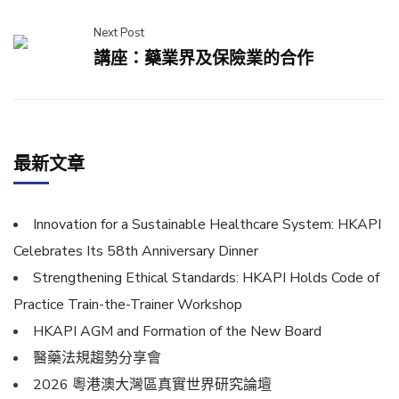
Next Post
講座：藥業界及保險業的合作
最新文章
Innovation for a Sustainable Healthcare System: HKAPI
Celebrates Its 58th Anniversary Dinner
Strengthening Ethical Standards: HKAPI Holds Code of
Practice Train-the-Trainer Workshop
HKAPI AGM and Formation of the New Board
醫藥法規趨勢分享會
2026 粵港澳大灣區真實世界研究論壇