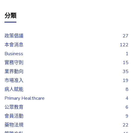
分類
政策倡議
27
本會消息
122
Business
1
實務守則
15
業界動向
35
市場准入
19
病人賦能
8
Primary Healthcare
4
公眾教育
6
會員活動
9
藥物法規
22