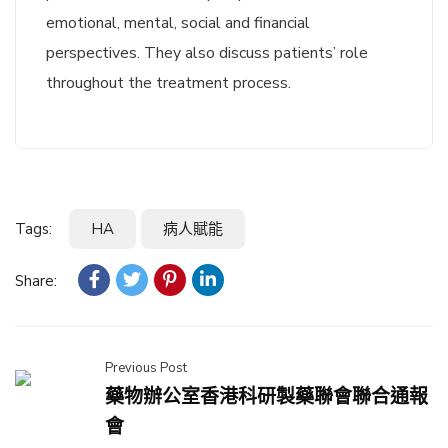
emotional, mental, social and financial
perspectives. They also discuss patients’ role
throughout the treatment process.
Tags:
HA
病人賦能
Share:
Previous Post
藥物辦公室香港科研製藥聯會聯合通報
會