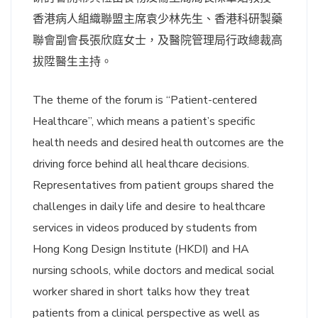
香港病人組織聯盟主席袁少林先生、香港科研製藥
聯會副會長張欣庭女士，及醫院管理局行政總裁高
拔陞醫生主持。
The theme of the forum is “Patient-centered
Healthcare”, which means a patient’s specific
health needs and desired health outcomes are the
driving force behind all healthcare decisions.
Representatives from patient groups shared the
challenges in daily life and desire to healthcare
services in videos produced by students from
Hong Kong Design Institute (HKDI) and HA
nursing schools, while doctors and medical social
worker shared in short talks how they treat
patients from a clinical perspective as well as