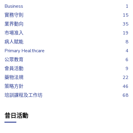
Business
1
實務守則
15
業界動向
35
市場准入
19
病人賦能
8
Primary Healthcare
4
公眾教育
6
會員活動
9
藥物法規
22
策略方針
46
培訓課程及工作坊
68
昔日活動