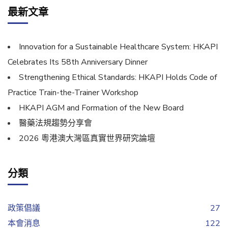
最新文章
Innovation for a Sustainable Healthcare System: HKAPI
Celebrates Its 58th Anniversary Dinner
Strengthening Ethical Standards: HKAPI Holds Code of
Practice Train-the-Trainer Workshop
HKAPI AGM and Formation of the New Board
醫藥法規趨勢分享會
2026 粵港澳大灣區真實世界研究論壇
分類
政策倡議
27
本會消息
122